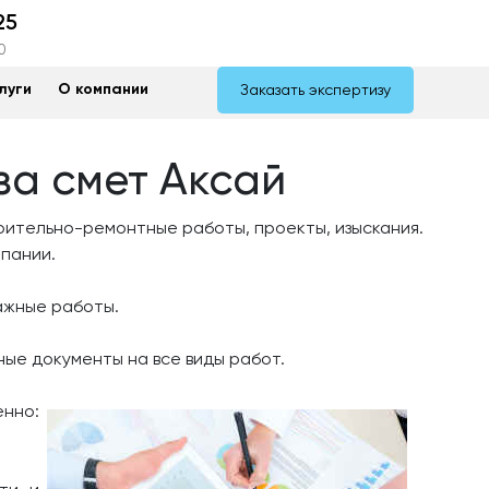
25
0
луги
О компании
Заказать экспертизу
за смет Аксай
ительно-ремонтные работы, проекты, изыскания.
мпании.
ажные работы.
ые документы на все виды работ.
енно: