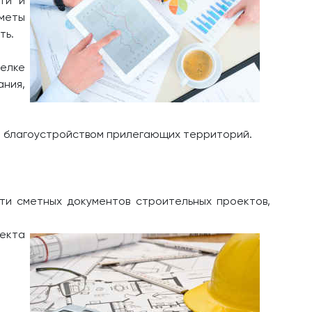
ти и
меты
ть.
делке
ания,
и благоустройством прилегающих территорий.
ти сметных документов строительных проектов,
екта