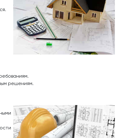
ся.
ребованиям.
ным решениям.
ными
ности