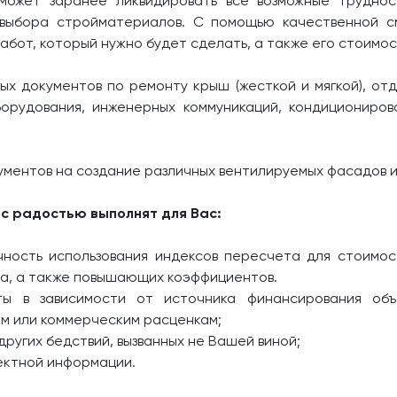
может заранее ликвидировать все возможные труднос
я выбора стройматериалов. С помощью качественной с
абот, который нужно будет сделать, а также его стоимос
х документов по ремонту крыш (жесткой и мягкой), от
орудования, инженерных коммуникаций, кондициониров
ументов на создание различных вентилируемых фасадов 
с радостью выполнят для Вас:
чность использования индексов пересчета для стоимос
ва, а также повышающих коэффициентов.
ы в зависимости от источника финансирования объ
м или коммерческим расценкам;
других бедствий, вызванных не Вашей виной;
ектной информации.